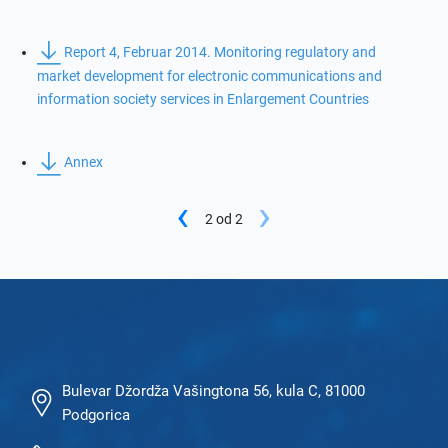
Report 4, Februar 2014. Monitoring regulatory and
market development for electronic communications and
information society services in Enlargement Countries
Annex
Previous
‹
›
2
od
2
Bulevar Džordža Vašingtona 56, kula C, 81000
Podgorica