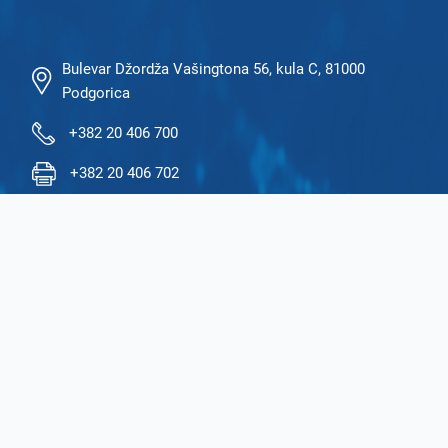
Bulevar Džordža Vašingtona 56, kula C, 81000
Podgorica
+382 20 406 700
+382 20 406 702
ekip@ekip.me
https://www.ekip.me