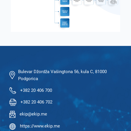
Bulevar Džordža Vašingtona 56, kula C, 81000
Podgorica
+382 20 406 700
+382 20 406 702
ekip@ekip.me
https://www.ekip.me