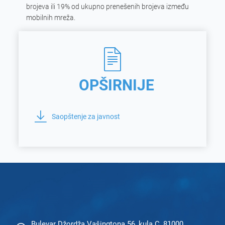
brojeva ili 19% od ukupno prenešenih brojeva između 
mobilnih mreža.
OPŠIRNIJE
Saopštenje za javnost
Bulevar Džordža Vašingtona 56, kula C, 81000