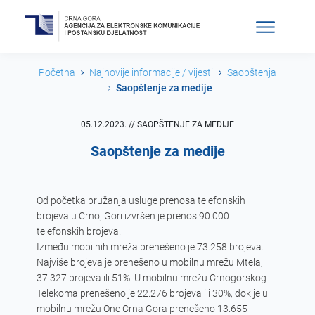
Početna
Najnovije informacije / vijesti
Saopštenja
Saopštenje za medije
05.12.2023. // SAOPŠTENJE ZA MEDIJE
Saopštenje za medije
Od početka pružanja usluge prenosa telefonskih 
brojeva u Crnoj Gori izvršen je prenos 90.000 
telefonskih brojeva. 

Između mobilnih mreža prenešeno je 73.258 brojeva. 
Najviše brojeva je prenešeno u mobilnu mrežu Mtela, 
37.327 brojeva ili 51%. U mobilnu mrežu Crnogorskog 
Telekoma prenešeno je 22.276 brojeva ili 30%, dok je u 
mobilnu mrežu One Crna Gora prenešeno 13.655 