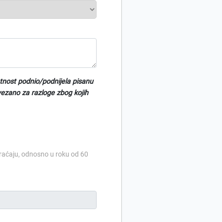
atnost podnio/podnijela pisanu
ezano za razloge zbog kojih
raćaju, odnosno u roku od 60