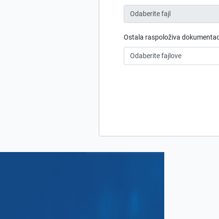
Odaberite fajl
Ostala raspoloživa dokumentaci
Odaberite fajlove