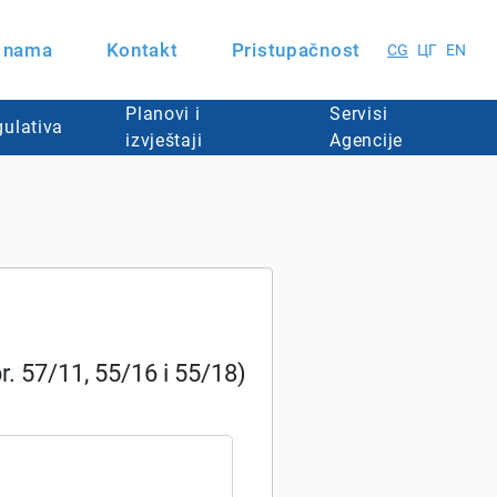
 nama
Kontakt
Pristupačnost
CG
ЦГ
EN
Planovi i
Servisi
ulativa
izvještaji
Agencije
. 57/11, 55/16 i 55/18)