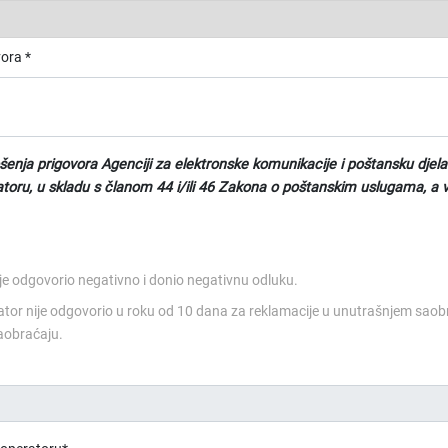
ora *
šenja prigovora Agenciji za elektronske komunikacije i poštansku djel
oru, u skladu s članom 44 i/ili 46 Zakona o poštanskim uslugama, a v
je odgovorio negativno i donio negativnu odluku.
tor nije odgovorio u roku od 10 dana za reklamacije u unutrašnjem saob
obraćaju.