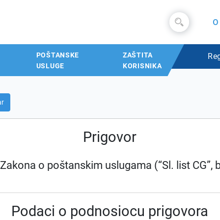
O
POŠTANSKE
ZAŠTITA
Reg
USLUGE
KORISNIKA
ar
Prigovor
Zakona o poštanskim uslugama (“Sl. list CG”, br
Podaci o podnosiocu prigovora