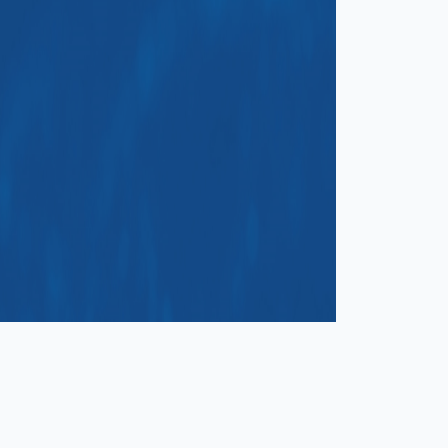
Bulevar Džordža Vašingtona 56, kula
C, 81000 Podgorica
+382 20 406 700