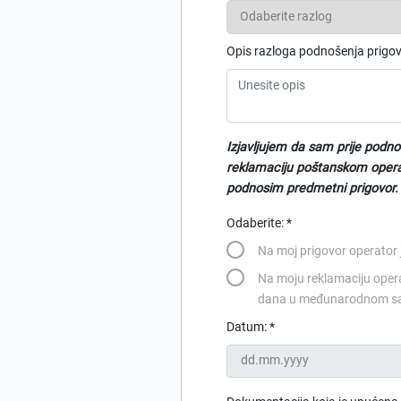
Opis razloga podnošenja prigov
Izjavljujem da sam prije podno
reklamaciju poštanskom operat
podnosim predmetni prigovor.
Odaberite: *
Na moj prigovor operator 
Na moju reklamaciju opera
dana u međunarodnom sa
Datum: *