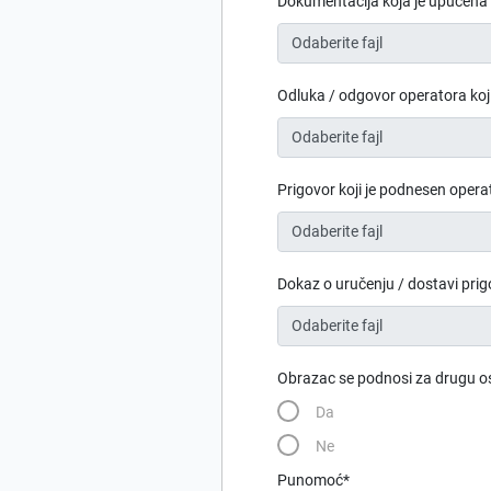
Dokumentacija koja je upućena
Odaberite fajl
Odluka / odgovor operatora koji
Odaberite fajl
Prigovor koji je podnesen opera
Odaberite fajl
Dokaz o uručenju / dostavi pri
Odaberite fajl
Obrazac se podnosi za drugu o
Da
Ne
Punomoć*