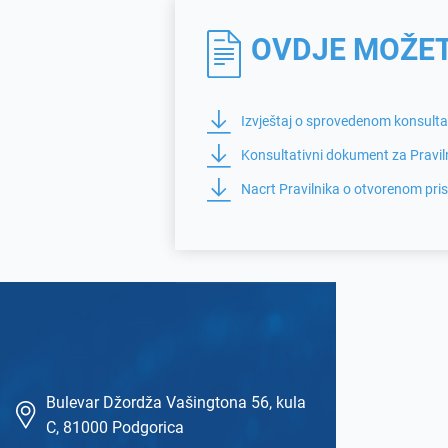
OVDJE MOŽET
Izvještaj o sprovedenom konsulta
Konsultativni dokument za Pravil
Nacrt Pravilnika o otvorenom pri
Bulevar Džordža Vašingtona 56, kula
C, 81000 Podgorica