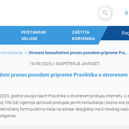
O
POŠTANSKE
ZAŠTITA
Reg
USLUGE
KORISNIKA
 konsultacije
Otvoreni konsultativni proces povodom pripreme Pra...
19/09/2025 // SAOPŠTENJE JAVNOSTI
tivni proces povodom pripreme Pravilnika o otvorenom 
8.2025. godine usvojio Nacrt Pravilnika o otvorenom pristupu internetu. 
roj 100/24) Agencija sprovodi postupak javnih konsultacija i poziva sve 
elektronskoj formi putem e-maila na adrese: ekip@ekip.me ili miodrag.rado
odgorica.