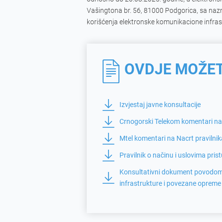
Vašingtona br. 56, 81000 Podgorica, sa nazna
korišćenja elektronske komunikacione infras
OVDJE MOŽET
Izvjestaj javne konsultacije
Crnogorski Telekom komentari na 
Mtel komentari na Nacrt pravilni
Pravilnik o načinu i uslovima pri
Konsultativni dokument povodom p
infrastrukture i povezane opreme