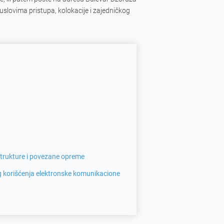
slovima pristupa, kolokacije i zajedničkog 
astrukture i povezane opreme
og korišćenja elektronske komunikacione