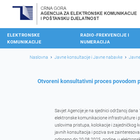
ELEKTRONSKE
RADIO-FREKVENCIJE I
KOMUNIKACIJE
NUMERACIJA
Naslovna
Javne konsultacije i Javne nabavke
Javne
Otvoreni konsultativni proces povodom pr
Savjet Agencije je na sjednici održanoj dana 
elektronske komunikacione infrastrukture i 
uslovima pristupa, kolokacije i zajedničkog 
javnih konsultacija i poziva sve zainteresov
odnosno do 20.08.2025. godine, u elektronsk