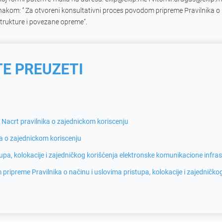
kom: ‘’ Za otvoreni konsultativni proces povodom pripreme Pravilnika o u
trukture i povezane opreme".
E PREUZETI
Nacrt pravilnika o zajednickom koriscenju
ka o zajednickom koriscenju
stupa, kolokacije i zajedničkog korišćenja elektronske komunikacione infr
ripreme Pravilnika o načinu i uslovima pristupa, kolokacije i zajedničk