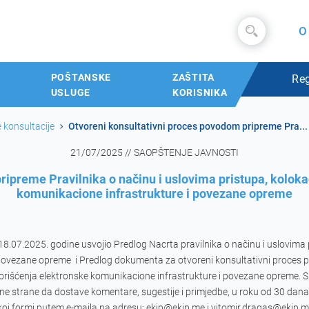
O
POŠTANSKE
ZAŠTITA
Reg
USLUGE
KORISNIKA
 konsultacije
Otvoreni konsultativni proces povodom pripreme Pra...
21/07/2025 // SAOPŠTENJE JAVNOSTI
ipreme Pravilnika o načinu i uslovima pristupa, koloka
komunikacione infrastrukture i povezane opreme
18.07.2025. godine usvojio Predlog Nacrta pravilnika o načinu i uslovima p
povezane opreme  i Predlog dokumenta za otvoreni konsultativni proces p
korišćenja elektronske komunikacione infrastrukture i povezane opreme. S 
ane strane da dostave komentare, sugestije i primjedbe, u roku od 30 dan
oj formi putem e-maila na adresu: ekip@ekip.me i vitomir.dragas@ekip.me