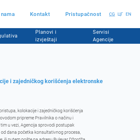
 nama
Kontakt
Pristupačnost
CG
ЦГ
EN
Planovi i
Servisi
ulativa
izvještaji
Agencije
cije i zajedničkog korišćenja elektronske
ristupa, kolokacije i zajedničkog korišćenja 
ovodom pripreme Pravilnika o načinu i 
tim u vezi, Agencija sprovodi postupak 
a od dana početka konsultativnog procesa, 
; ili putem pošte na adresu Bulevar Džordža 