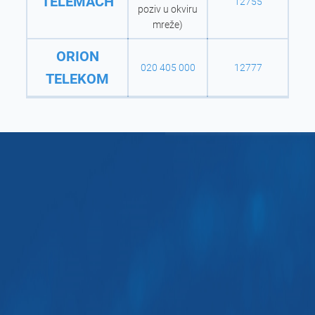
TELEMACH
12755
poziv u okviru
mreže)
ORION
020 405 000
12777
TELEKOM