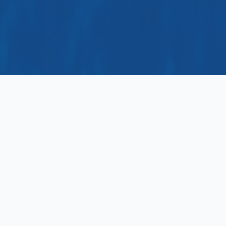
Bulevar Džordža Vašingtona 56, kula C, 81000
Podgorica
+382 20 406 700
+382 20 406 702
ekip@ekip.me